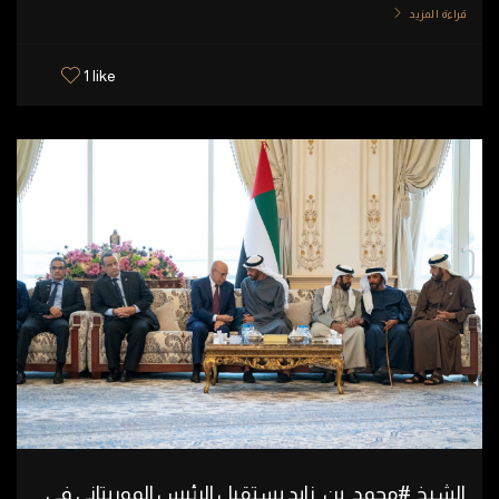
قراءة المزيد
1 like
الشيخ #محمد_بن_زايد يستقبل الرئيس الموريتاني في